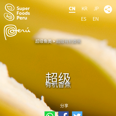
CN
KR
JP
ES
EN
超级鱼类
超级有机香蕉
超级
有机香蕉
分享