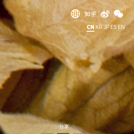
CN
KR
JP
ES
EN
分享