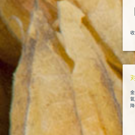
收
金
氧
降