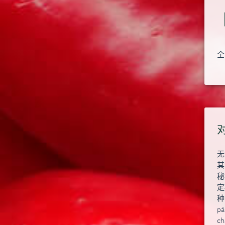
全
无
其
秘
定
种
p
c