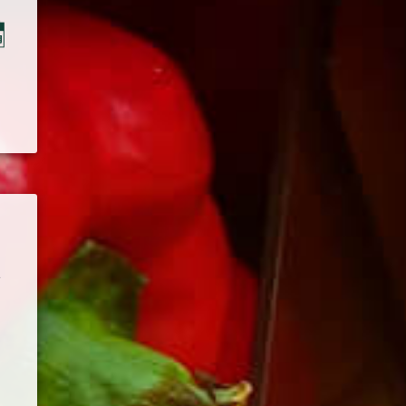
于
，
品