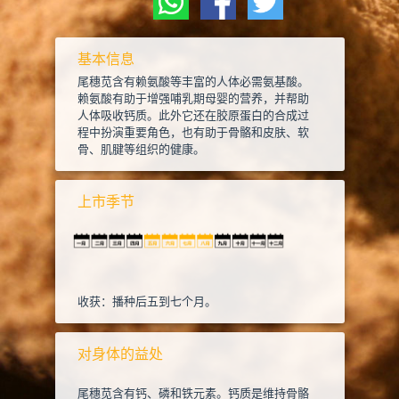
基本信息
尾穗苋含有赖氨酸等丰富的人体必需氨基酸。
赖氨酸有助于增强哺乳期母婴的营养，并帮助
人体吸收钙质。此外它还在胶原蛋白的合成过
程中扮演重要角色，也有助于骨骼和皮肤、软
骨、肌腱等组织的健康。
上市季节
收获：播种后五到七个月。
对身体的益处
尾穗苋含有钙、磷和铁元素。钙质是维持骨骼