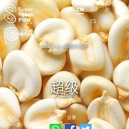
CN
KR
JP
ES
EN
超级谷物
超级大玉米
超级
大玉米
分享