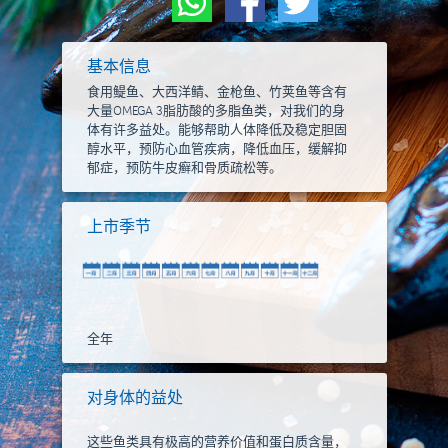
基本信息
食用鳀鱼、大西洋鲭、金枪鱼、竹荚鱼等含有
大量OMEGA 3脂肪酸的多脂鱼类，对我们的身
体有许多益处。能够帮助人体降低及稳定胆固
醇水平，预防心血管疾病，降低血压，缓解抑
郁症，预防牛皮癣和骨质疏松等。
上市季节
全年
对身体的益处
这些鱼类具有极高的营养价值和蛋白质含量，