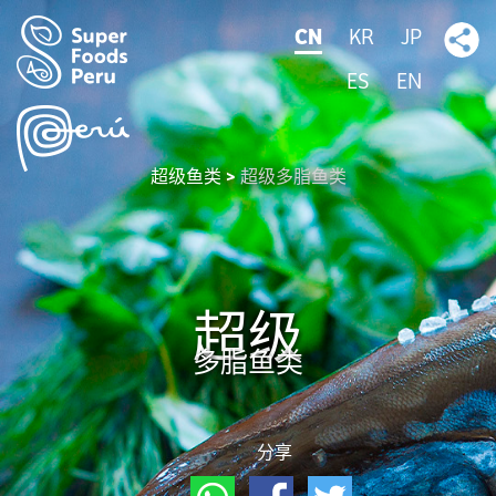
CN
KR
JP
ES
EN
超级鱼类
超级多脂鱼类
超级
多脂鱼类
分享