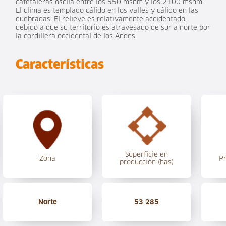
cafetaleras oscila entre los 550 msnm y los 2100 msnm.
El clima es templado cálido en los valles y cálido en las
quebradas. El relieve es relativamente accidentado,
debido a que su territorio es atravesado de sur a norte por
la cordillera occidental de los Andes.
Características
Superficie en
Zona
P
producción (has)
Norte
53 285