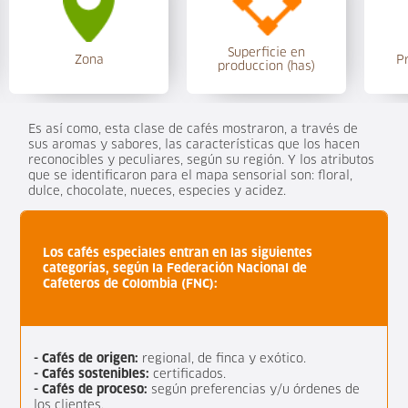
Superficie en
Zona
P
produccion (has)
Es así como, esta clase de cafés mostraron, a través de
sus aromas y sabores, las características que los hacen
reconocibles y peculiares, según su región. Y los atributos
que se identificaron para el mapa sensorial son: floral,
dulce, chocolate, nueces, especies y acidez.
Los cafés especiales entran en las siguientes
categorías, según la Federación Nacional de
Cafeteros de Colombia (FNC):
- Cafés de origen:
regional, de finca y exótico.
- Cafés sostenibles:
certificados.
- Cafés de proceso:
según preferencias y/u órdenes de
los clientes.