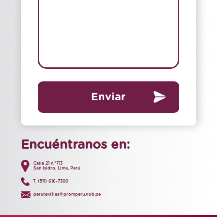
Enviar
Encuéntranos en:
Calle 21 n.°713
San Isidro, Lima, Perú
T. (511) 616-7300
perutextiles@promperu.gob.pe