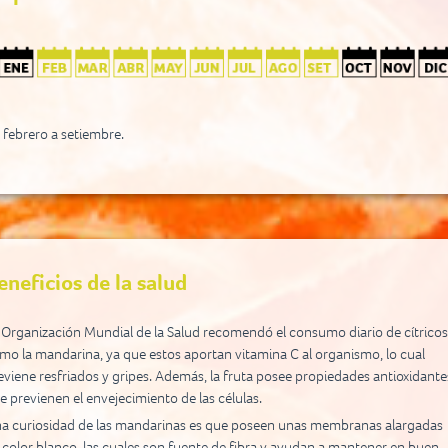
a, Cusco, Ayacucho y Lima. Gracias al clima y condiciones geográficas
vorables, el país produce unas mandarinas muy requeridas en el mercado
ternacional.
s características que más demanda el mercado extranjero en la mandarina
 la ausencia de semilla, cualidad que se cumple en las variedades Mandarina
tsuma y W. Murcott. Según la Comisión de Promoción del Perú para la
 febrero a setiembre.
portación y el Turismo - PROMPERÚ, en el año 2022, la exportación peruan
 mandarinas, tangerinas y satsumas al mundo sumó más de USD 33.4
llones, teniendo como principales destinos EE. UU. y Reino Unido.
eneficios de la salud
 Organización Mundial de la Salud recomendó el consumo diario de cítricos
mo la mandarina, ya que estos aportan vitamina C al organismo, lo cual
eviene resfriados y gripes. Además, la fruta posee propiedades antioxidante
e previenen el envejecimiento de las células.
a curiosidad de las mandarinas es que poseen unas membranas alargadas
 color blanco, las cuales son fuente de fibra y ayudan a mantener en buen