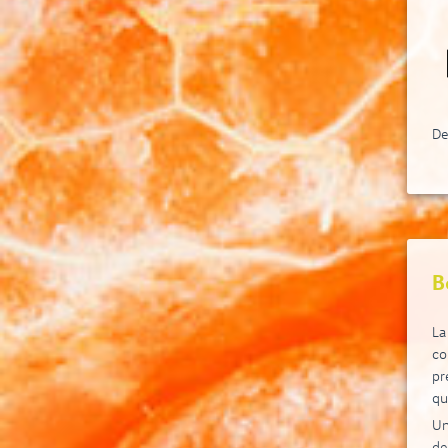
Ic
fa
in
La
es
Sa
De
Ex
de
mi
B
La
co
pr
qu
Un
de