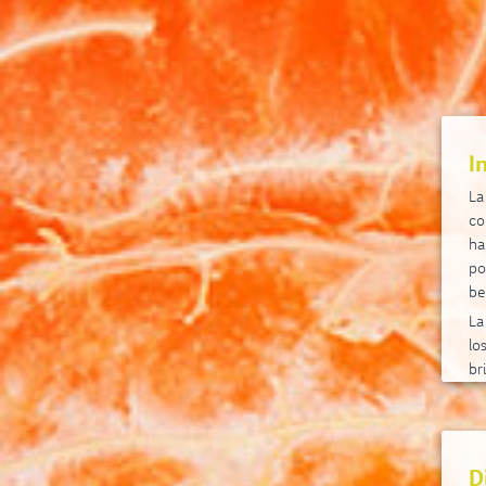
I
La
co
ha
po
be
La
lo
br
ma
te
Se
ma
D