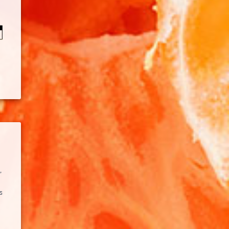
a
,
s