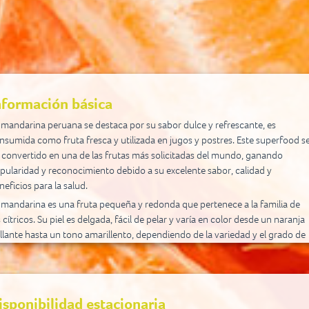
nformación básica
 mandarina peruana se destaca por su sabor dulce y refrescante, es
nsumida como fruta fresca y utilizada en jugos y postres. Este superfood s
 convertido en una de las frutas más solicitadas del mundo, ganando
pularidad y reconocimiento debido a su excelente sabor, calidad y
neficios para la salud.
 mandarina es una fruta pequeña y redonda que pertenece a la familia de
s cítricos. Su piel es delgada, fácil de pelar y varía en color desde un naranja
illante hasta un tono amarillento, dependiendo de la variedad y el grado de
durez. La cáscara contiene pequeñas protuberancias que le dan una
xtura distintiva.
gún el Ministerio de Agricultura y Riego de Perú (MIDAGRI), la producción d
ndarina se concentra en las regiones de San Martín, Madre de Dios, Junín,
isponibilidad estacionaria