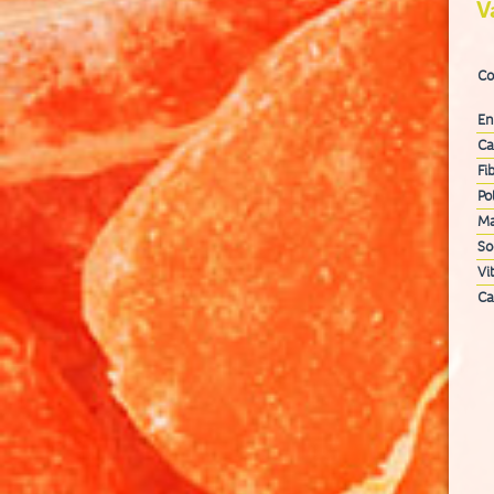
V
Co
En
Ca
Fi
Po
Ma
So
Vi
Ca