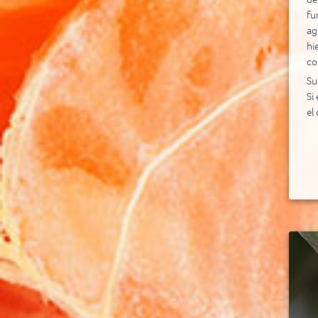
fu
ag
hi
co
Su
Si
el