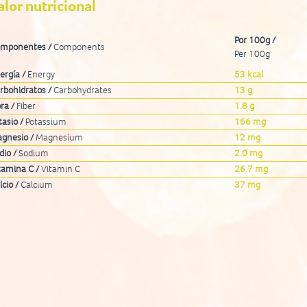
alor nutricional
Por 100g /
mponentes /
Components
Per 100g
ergía /
Energy
53 kcal
rbohidratos /
Carbohydrates
13 g
bra /
Fiber
1.8 g
tasio /
Potassium
166 mg
gnesio /
Magnesium
12 mg
dio /
Sodium
2.0 mg
tamina C /
Vitamin C
26.7 mg
lcio /
Calcium
37 mg