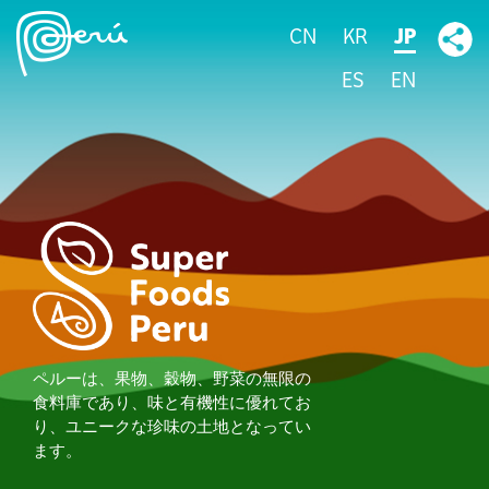
CN
KR
JP
ES
EN
ペルーは、果物、穀物、野菜の無限の
食料庫であり、味と有機性に優れてお
り、ユニークな珍味の土地となってい
ます。