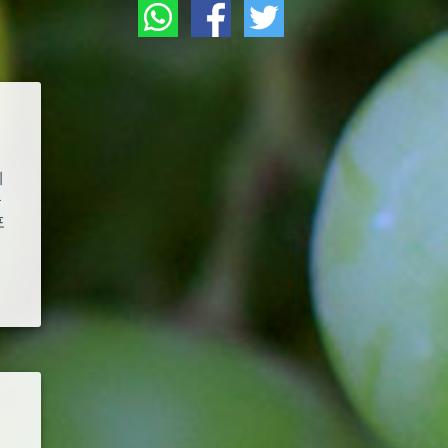
씨
출
포