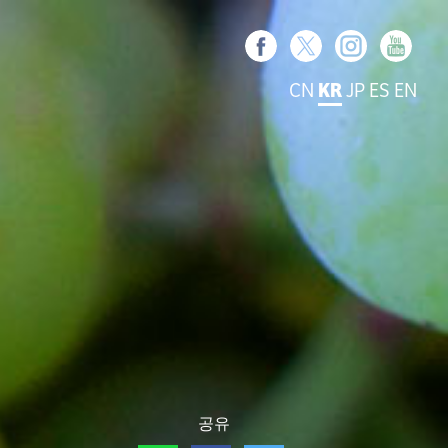
CN
KR
JP
ES
EN
공유