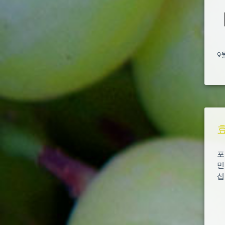
9
포
민
섭