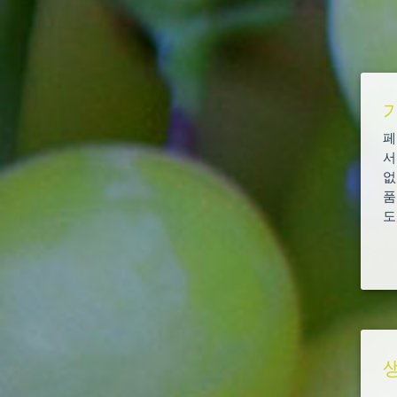
페
서
없
품
도