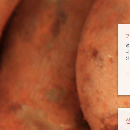
덩
니
성