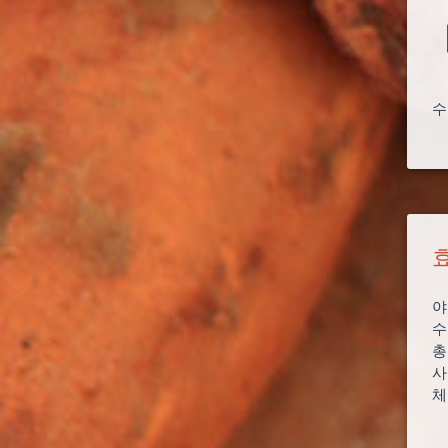
수
야
수
총
사
체