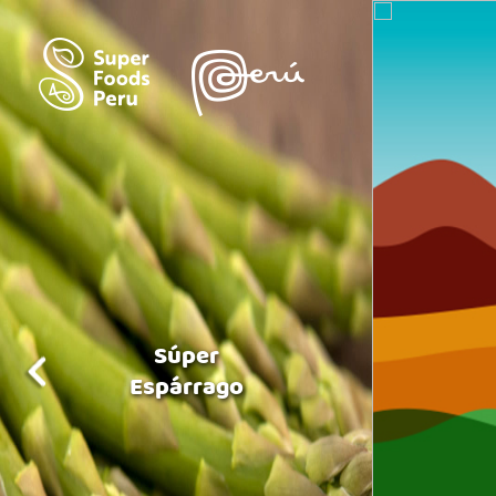
Súper
Espárrago