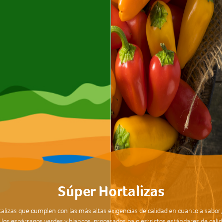
Súper Hortalizas
talizas que cumplen con las más altas exigencias de calidad en cuanto a sabor,
 los espárragos verdes y blancos, procesados bajo estrictos estándares de calid