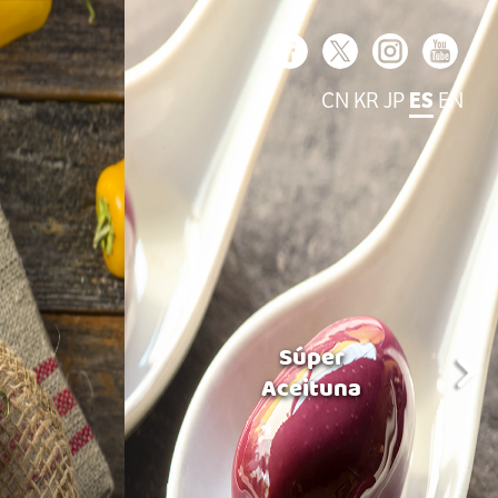
CN
KR
JP
ES
EN
Súper
Aceituna